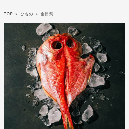
TOP
ひもの
金目鯛