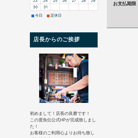
23
24
25
26
27
28
29
お支払期限
30
31
今日
定休日
■
■
店長からのご挨拶
初めまして！店長の良磨です！
この度魚伝公式HPが完成致しまし
た！
お客様のご利用心よりお待ち致し