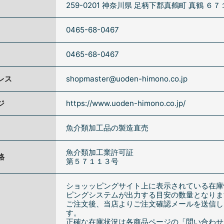
259-0201 神奈川県 足柄下郡真鶴町 真鶴 ６７
0465-68-0467
0465-68-0467
レス
shopmaster@uoden-himono.co.jp
ジ
https://www.uoden-himono.co.jp/
魚介類加工品の製造直売
魚介類加工業許可証
格
第５７１１３号
ショッッピングサイト上に表示されている在庫
ピングシステムが出力する目安の数量となりま
ご注文後、当店よりご注文確認メールを送信し
す。
正確な在庫状況は各商品ページの「問い合わせ