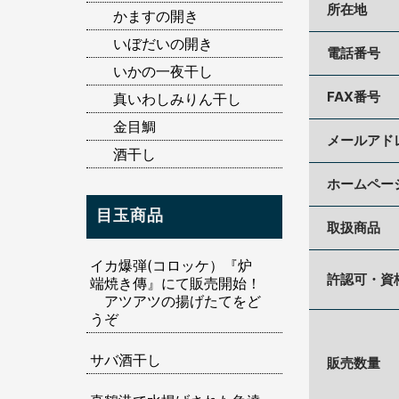
所在地
かますの開き
いぼだいの開き
電話番号
いかの一夜干し
FAX番号
真いわしみりん干し
金目鯛
メールアド
酒干し
ホームペー
目玉商品
取扱商品
イカ爆弾(コロッケ）『炉
許認可・資
端焼き傳』にて販売開始！
アツアツの揚げたてをど
うぞ
サバ酒干し
販売数量