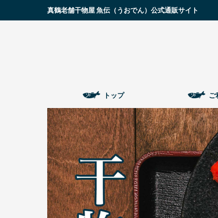
真鶴老舗干物屋 魚伝（うおでん）公式通販サイト
トップ
ご