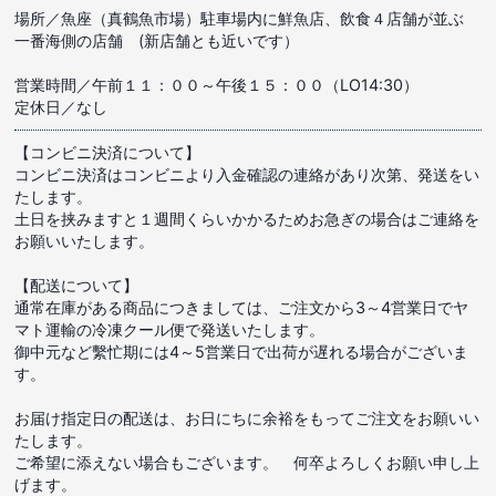
場所／魚座（真鶴魚市場）駐車場内に鮮魚店、飲食４店舗が並ぶ
一番海側の店舗 (新店舗とも近いです）
営業時間／午前１１：００～午後１５：００（LO14:30）
定休日／なし
【コンビニ決済について】
コンビニ決済はコンビニより入金確認の連絡があり次第、発送をい
たします。
土日を挟みますと１週間くらいかかるためお急ぎの場合はご連絡を
お願いいたします。
【配送について】
通常在庫がある商品につきましては、ご注文から3～4営業日でヤ
マト運輸の冷凍クール便で発送いたします。
御中元など繫忙期には4～5営業日で出荷が遅れる場合がございま
す。
お届け指定日の配送は、お日にちに余裕をもってご注文をお願いい
たします。
ご希望に添えない場合もございます。 何卒よろしくお願い申し上
げます。