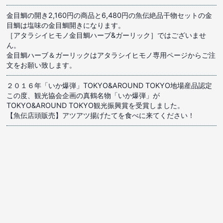
金目鯛の開き2,160円の商品と6,480円の魚伝絶品干物セットの金
目鯛は塩味の金目鯛開きになります。
［アタラシイヒモノ金目鯛ハーブ&ガーリック］ではございませ
ん。
金目鯛ハーブ＆ガーリックはアタラシイヒモノ専用ページからご注
文をお願い致します。
２０１６年「いか爆弾」TOKYO&AROUND TOKYO地場産品認定
この度、観光協会企画の真鶴名物「いか爆弾」が
TOKYO&AROUND TOKYO観光振興賞を受賞しました。
【魚伝店頭販売】アツアツ揚げたてを食べに来てください！