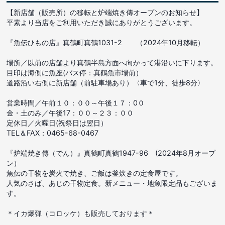
【新店舗（販売所）の移転と炉端焼き傳オープンのお知らせ】
平素より当店をご利用いただき誠にありがとうございます。
『魚伝ひもの店』真鶴町真鶴1031-2 （2024年10月移転）
場所／以前の店舗より真鶴半島方面へ向かって港沿いに下ります。
目印は海側に魚座(バス停：真鶴魚市場前）
道路沿い右側に新店舗（前駐車場あり）〈車で1分、徒歩8分〉
営業時間／午前１０：００～午後１７：0０
金・土のみ／午後17：００～２３：００
定休日／火曜日(祝祭日は翌日）
TEL＆FAX：0465-68-0467
『炉端焼き傳（でん）』真鶴町真鶴1947-96 (2024年8月オープ
ン）
魚伝の干物を炭火で焼き、ご飯は釜炊きの定食屋です。
人気のさば、あじの干物定食。新メニュー・地魚限定品もございま
す。
＊イカ爆弾（コロッケ）も販売しております＊