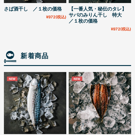
さば酒干し ／１枚の価格
【一番人気・秘伝のタレ】
サバのみりん干し 特大
¥972
(税込)
／１枚の価格
¥972
(税込)
新着商品