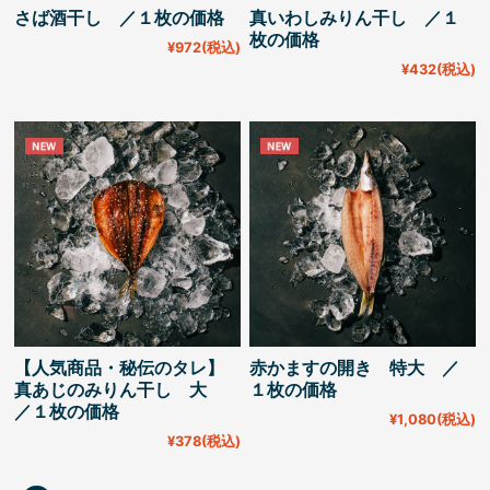
さば酒干し ／１枚の価格
真いわしみりん干し ／１
枚の価格
¥972
(税込)
¥432
(税込)
【人気商品・秘伝のタレ】
赤かますの開き 特大 ／
真あじのみりん干し 大
１枚の価格
／１枚の価格
¥1,080
(税込)
¥378
(税込)