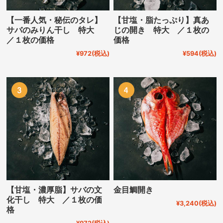
【一番人気・秘伝のタレ】
【甘塩・脂たっぷり】真あ
サバのみりん干し 特大
じの開き 特大 ／１枚の
／１枚の価格
価格
¥972
(税込)
¥594
(税込)
【甘塩・濃厚脂】サバの文
金目鯛開き
化干し 特大 ／１枚の価
¥3,240
(税込)
格